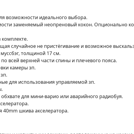
ля возможности идеального выбора.
ости заменяемый неопреновый кокон. Опционально кок
 комплекте.
щая случайное не пристёгивание и возможное выскаль
уссбэг, толщиной 17 см.
по всей верхней части спины и плечевого пояса.
вки камеры зп.
зп.
ые для использования управляемой зп.
ы.
обхвате для мини-варио или аварийного радиобуя.
кселератора.
я 40mm шкива акселератора.