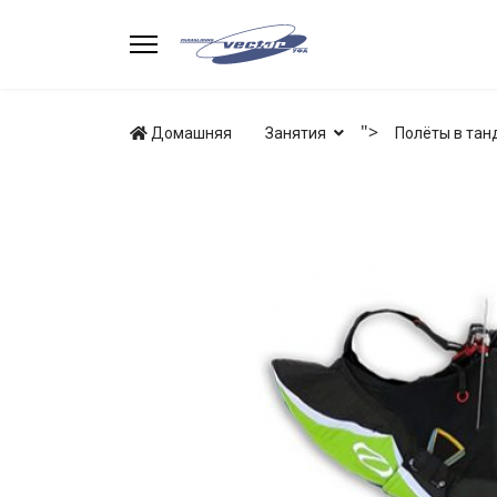
">
Домашняя
Занятия
Полёты в тан