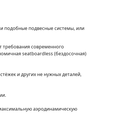
ли подобные подвесные системы, или
ят требования современного
омичная seatboardless (бездосочная)
тёжек и других не нужных деталей,
ми.
 максимальную аэродинамическую