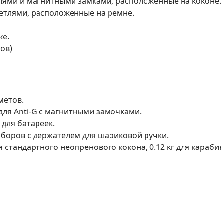
лями и магнитными замками, расположенные на коконе.
етлями, расположенные на ремне.
ке.
ров)
метов.
ля Anti-G с магнитными замочками.
для батареек.
боров с держателем для шариковой ручки.
для стандартного неопренового кокона, 0.12 кг для караби