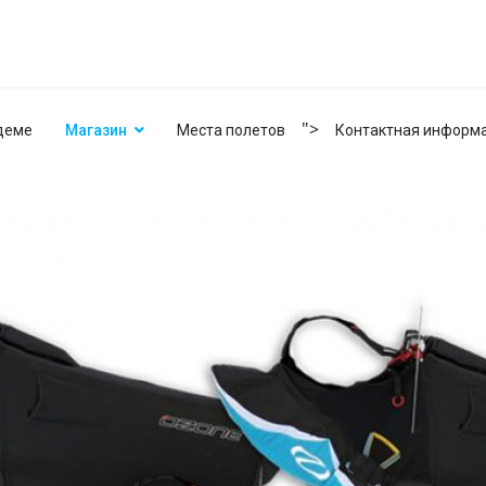
">
деме
Магазин
Места полетов
Контактная информ